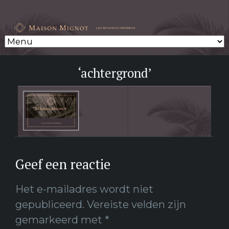
‘achtergrond’
Geef een reactie
Het e-mailadres wordt niet
gepubliceerd.
Vereiste velden zijn
gemarkeerd met
*