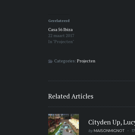
delen
delen
Google+
met
op
te
Twitter
Facebook
delen
(Wordt
(Wordt
(Wordt
in
in
in
Gerelateerd
een
een
een
nieuw
nieuw
nieuw
venster
venster
venster
Casa 56 Ibiza
geopend)
geopend)
geopend)
22 maart 2017
In "Projecten"
Categories:
Projecten
Related Articles
Cityden Up, Luc
by
MAISONMIGNOT
1