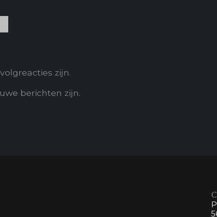
volgreacties zijn.
euwe berichten zijn.
C
P
5