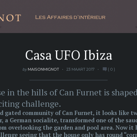
Casa UFO Ibiza
by
MAISONMIGNOT
23 MAART 2017
(
0
)
 in the hills of Can Furnet is shaped
citing challenge.
ned gated community of Can Furnet, it looks like 
r, a German socialite, transformed one of the sa
om overlooking the garden and pool area. Now it 
llenge seeing that the house only has round “cor