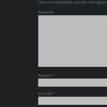
Het e-mailadres wordt niet gepu
Reactie
Naam
*
E-mail
*