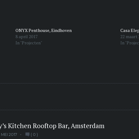
ONYX Penthouse, Eindhoven
Casa Elep
8 april 2017
22 maart 
In "Projecten"
In "Proje
y’s Kitchen Rooftop Bar, Amsterdam
7 MEI 2017
(
0
)