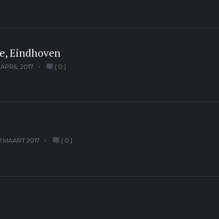
e, Eindhoven
 APRIL 2017
(
0
)
2 MAART 2017
(
0
)