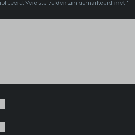
bliceerd.
Vereiste velden zijn gemarkeerd met
*