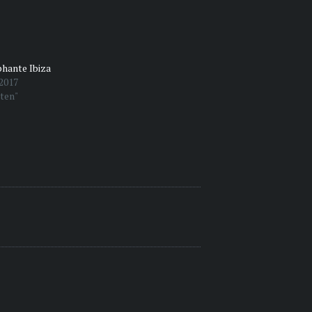
hante Ibiza
2017
cten"