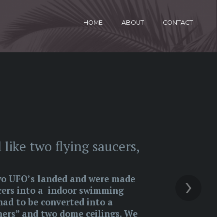
HOME
ABOUT
CONTACT
 like two flying saucers,
›
two UFO’s landed and were made
ucers into a indoor swimming
had to be converted into a
ners” and two dome ceilings. We